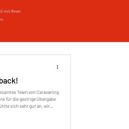
il mit Ihren
ön.
back!
 gesamtes Team von Caravaning
hlte sich sehr gut an, wir
ufgehoben und betreut. Alles
ravaning Spaß und es sollte
 Ihres geben. Mit Herzblut