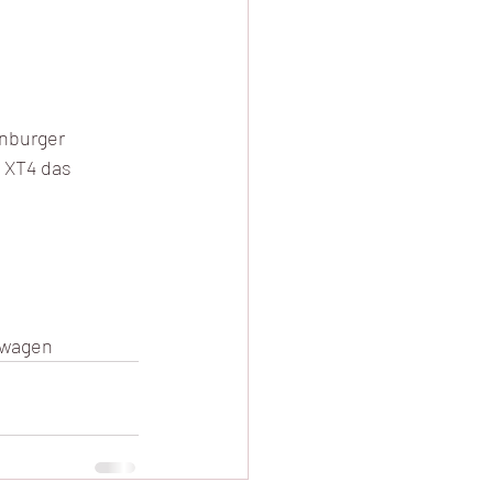
nburger 
 XT4 das 
nwagen