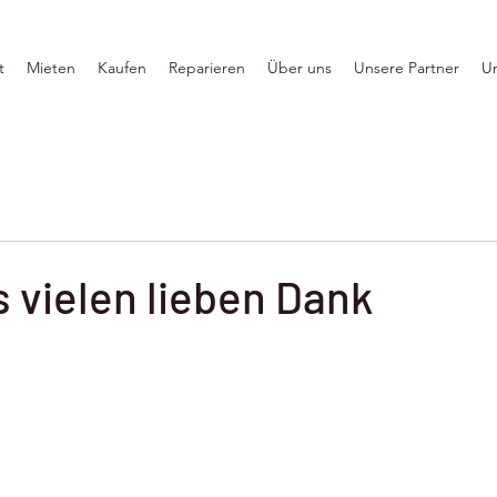
t
Mieten
Kaufen
Reparieren
Über uns
Unsere Partner
U
 vielen lieben Dank