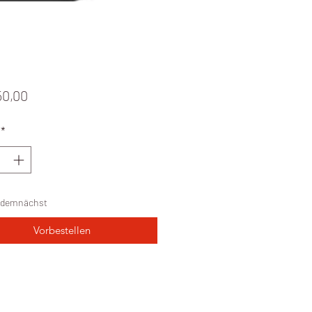
Preis
50,00
*
demnächst
Vorbestellen