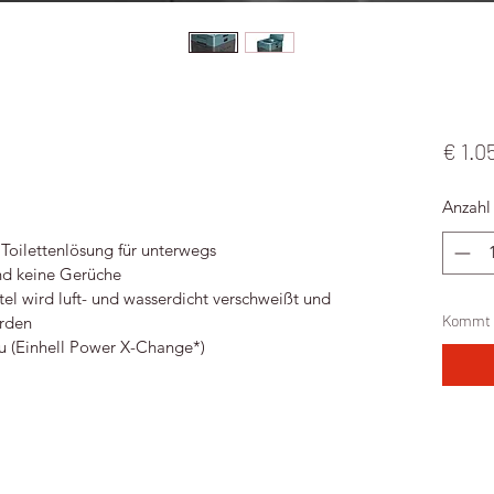
€ 1.0
Anzahl
Toilettenlösung für unterwegs
nd keine Gerüche
el wird luft- und wasserdicht verschweißt und 
Kommt 
erden
ku (Einhell Power X-Change*)