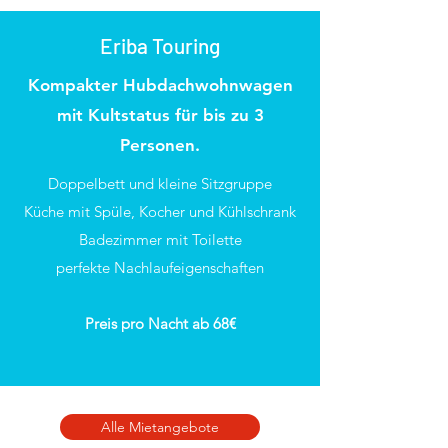
Eriba Touring
Kompakter Hubdachwohnwagen
mit Kultstatus für bis zu 3
Personen.
Doppelbett und kleine Sitzgruppe
Küche mit Spüle, Kocher und Kühlschrank
Badezimmer mit Toilette
perfekte Nachlaufeigenschaften
Preis pro Nacht ab 68€
Alle Mietangebote