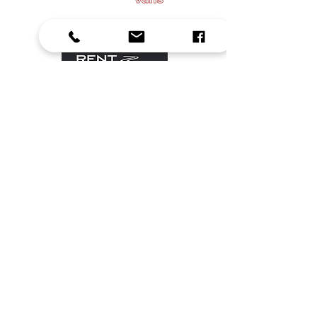
Ab Herbst 2026: Ihr neuer
WEINSBERG Wohnwagen-
Vertragshändler!
Ab Herbst 2026 sind wir offizieller
WEINSBERG Wohnwagen-
Vertragshändler!
Damit erweitern wir unser Angebot